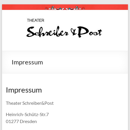
Zum
Inhalt
springen
Schreiber
Theaterstücke
für Kinder
& Post
Impressum
Impressum
Theater Schreiber&Post
Heinrich-Schütz-Str.7
01277 Dresden