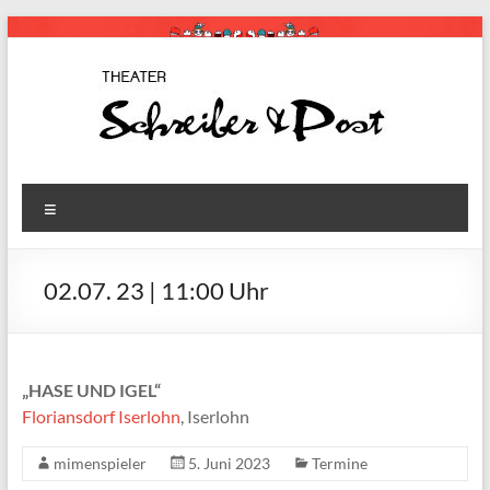
Zum
Inhalt
springen
Schreiber
Theaterstücke
Menü
für Kinder
& Post
02.07. 23 | 11:00 Uhr
„HASE UND IGEL“
Floriansdorf Iserlohn
, Iserlohn
mimenspieler
5. Juni 2023
Termine