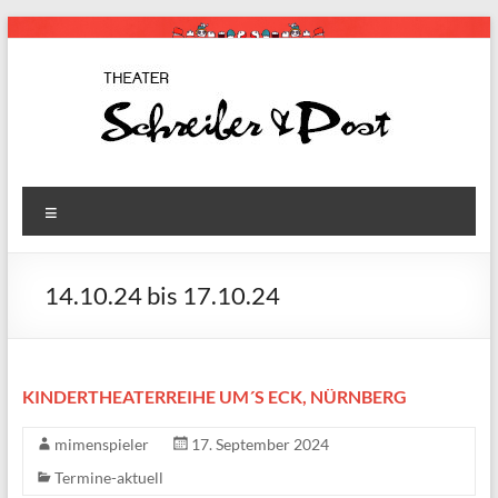
Zum
Inhalt
springen
Schreiber
Theaterstücke
Menü
für Kinder
& Post
14.10.24 bis 17.10.24
KINDERTHEATERREIHE UM´S ECK, NÜRNBERG
mimenspieler
17. September 2024
Termine-aktuell