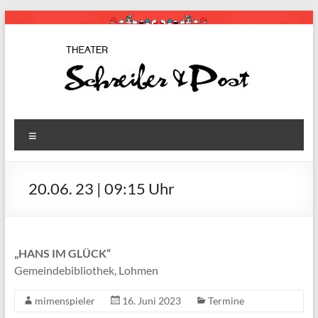
Zum
Inhalt
springen
Schreiber
Theaterstücke
Menü
für Kinder
& Post
20.06. 23 | 09:15 Uhr
„HANS IM GLÜCK“
Gemeindebibliothek, Lohmen
mimenspieler
16. Juni 2023
Termine